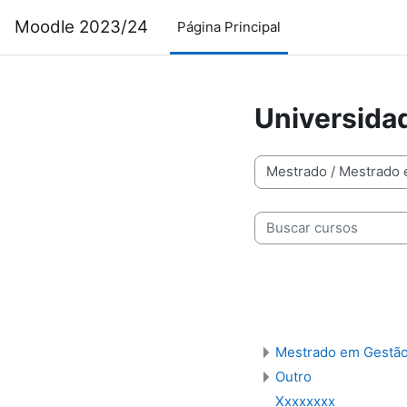
Salta al contenido principal
Moodle 2023/24
Página Principal
Universida
Categorías
Buscar cursos
Mestrado em Gestã
Outro
Xxxxxxxx