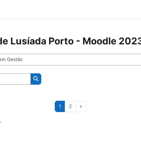
de Lusíada Porto - Moodle 202
Buscar cursos
Página 1
Página 2
Siguiente página
1
2
»
o